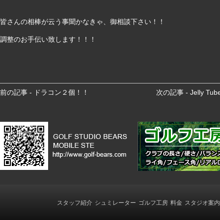
皆さんの相棒が云う事聞かなきゃ、御相談下さい！！
調整のお手伝い致します！！！
前
前の記事 - ドラコン２個！！
次の記事 - Jelly
後
の
記
事
へ
の
リ
ン
ク
スタッフ紹介
シュミレーター
ゴルフ工房
料金
スタジオ案内