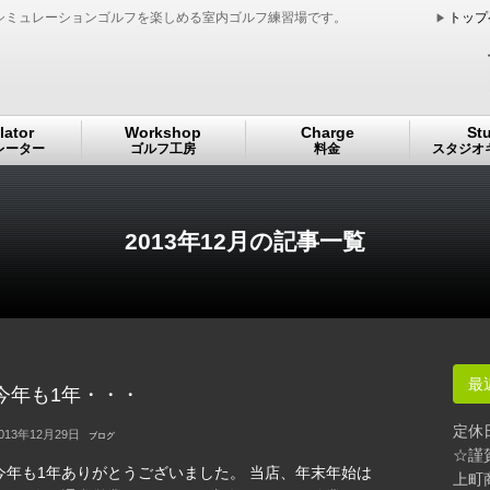
シミュレーションゴルフを楽しめる室内ゴルフ練習場です。
トップ
lator
Workshop
Charge
St
レーター
ゴルフ工房
料金
スタジオ
2013年12月の記事一覧
最
今年も1年・・・
定休
013年12月29日
ブログ
☆謹
今年も1年ありがとうございました。 当店、年末年始は
上町