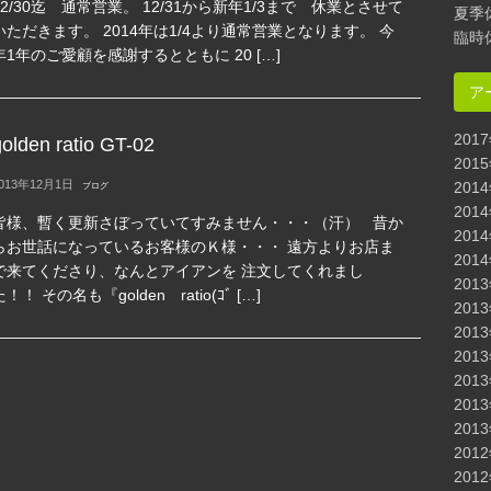
12/30迄 通常営業。 12/31から新年1/3まで 休業とさせて
夏季
いただきます。 2014年は1/4より通常営業となります。 今
臨時
年1年のご愛顧を感謝するとともに 20 […]
ア
201
olden ratio GT-02
201
013年12月1日
201
ブログ
201
皆様、暫く更新さぼっていてすみません・・・（汗） 昔か
201
らお世話になっているお客様のＫ様・・・ 遠方よりお店ま
201
で来てくださり、なんとアイアンを 注文してくれまし
201
た！！ その名も『golden ratio(ｺﾞ […]
201
201
201
201
201
201
201
201