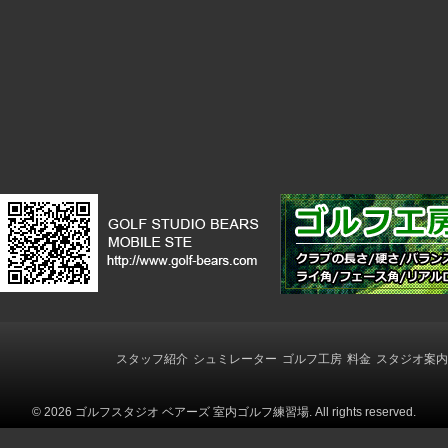
の
記
事
へ
の
リ
ン
ク
スタッフ紹介
シュミレーター
ゴルフ工房
料金
スタジオ案内
© 2026 ゴルフスタジオ ベアーズ 室内ゴルフ練習場. All rights reserved.