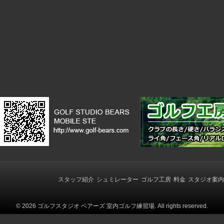
の
記
事
へ
の
リ
ン
ク
スタッフ紹介
シュミレーター
ゴルフ工房
料金
スタジオ案内
© 2026 ゴルフスタジオ ベアーズ 室内ゴルフ練習場. All rights reserved.