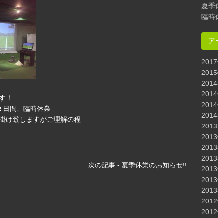
夏季
臨時
ア
201
201
201
201
す！
201
の２日間、臨時休業
201
掛け致しますがご理解の程
201
201
201
201
次の記事 - 夏季休業のお知らせ!!
201
201
201
201
201