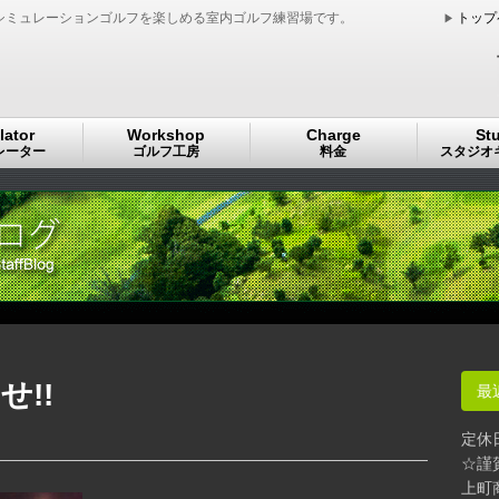
シミュレーションゴルフを楽しめる室内ゴルフ練習場です。
トップ
lator
Workshop
Charge
St
レーター
ゴルフ工房
料金
スタジオ
!!
最
定休
☆謹
上町