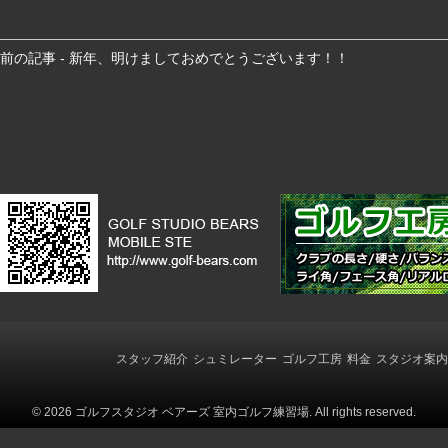
前
前の記事 - 新年、明けましておめでとうございます！！
後
の
記
事
へ
の
リ
ン
ク
スタッフ紹介
シュミレーター
ゴルフ工房
料金
スタジオ案内
© 2026 ゴルフスタジオ ベアーズ 室内ゴルフ練習場. All rights reserved.