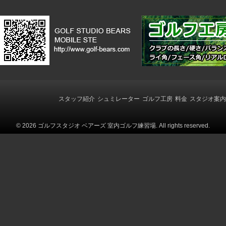
の
記
事
へ
の
リ
ン
ク
スタッフ紹介
シュミレーター
ゴルフ工房
料金
スタジオ案内
© 2026 ゴルフスタジオ ベアーズ 室内ゴルフ練習場. All rights reserved.