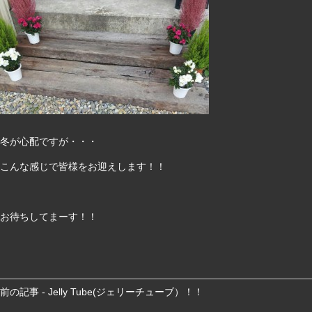
冬が心配ですが・・・
こんな感じで皆様をお迎えします！！
お待ちしてまーす！！
前
前の記事 - Jelly Tube(ジェリーチューブ）！！
後