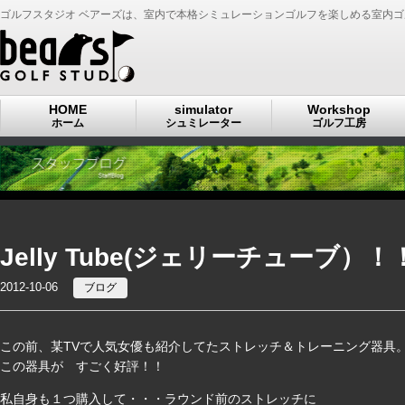
ゴルフスタジオ ベアーズは、室内で本格シミュレーションゴルフを楽しめる室内
HOME
simulator
Workshop
ホーム
シュミレーター
ゴルフ工房
Jelly Tube(ジェリーチューブ）！
2012-10-06
ブログ
この前、某TVで人気女優も紹介してたストレッチ＆トレーニング器具
この器具が すごく好評！！
私自身も１つ購入して・・・ラウンド前のストレッチに