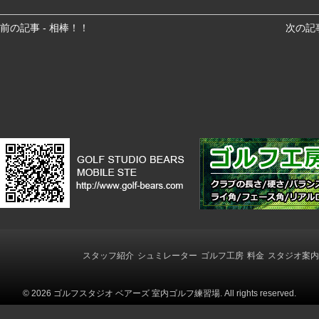
前
前の記事 - 相棒！！
次の記
後
の
記
事
へ
の
リ
ン
ク
スタッフ紹介
シュミレーター
ゴルフ工房
料金
スタジオ案内
© 2026 ゴルフスタジオ ベアーズ 室内ゴルフ練習場. All rights reserved.